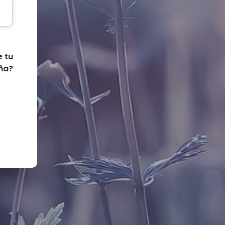
e tu
ña?